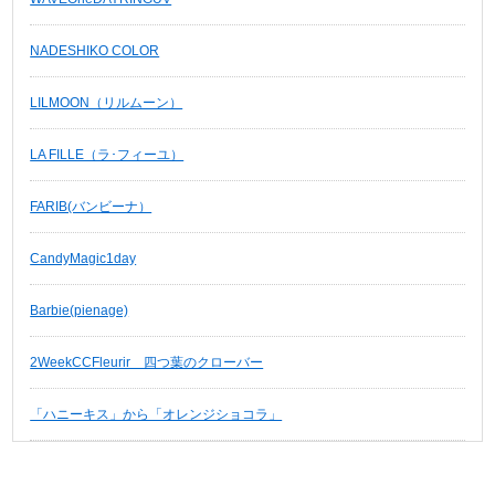
NADESHIKO COLOR
LILMOON（リルムーン）
LA FILLE（ラ･フィーユ）
FARIB(バンビーナ）
CandyMagic1day
Barbie(pienage)
2WeekCCFleurir 四つ葉のクローバー
「ハニーキス」から「オレンジショコラ」