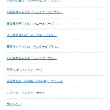
大沢ひかるの「レジーナピンクブラウン」
小嶋陽菜ちゃんの「シャイニーブラウン」
篠田麻里子さんの「ハニーオリーブ」！
佐々木希さんの「メープルシフォン」
藤井リナちゃんの「ピスタチオブラウン」
小松菜奈ちゃんの「ライトブラウン」
益若つばさバンビシリーズ
安室奈美恵 ReVIA（1monthly）ブラック
レヴィア ワンデー カラー
フランミー