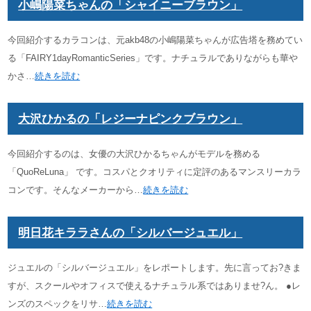
小嶋陽菜ちゃんの「シャイニーブラウン」
今回紹介するカラコンは、元akb48の小嶋陽菜ちゃんが広告塔を務めてい
る「FAIRY1dayRomanticSeries」です。ナチュラルでありながらも華や
かさ…
続きを読む
大沢ひかるの「レジーナピンクブラウン」
今回紹介するのは、女優の大沢ひかるちゃんがモデルを務める
「QuoReLuna」 です。コスパとクオリティに定評のあるマンスリーカラ
コンです。そんなメーカーから…
続きを読む
明日花キララさんの「シルバージュエル」
ジュエルの「シルバージュエル」をレポートします。先に言ってお?きま
すが、スクールやオフィスで使えるナチュラル系ではありませ?ん。 ●レ
ンズのスペックをリサ…
続きを読む