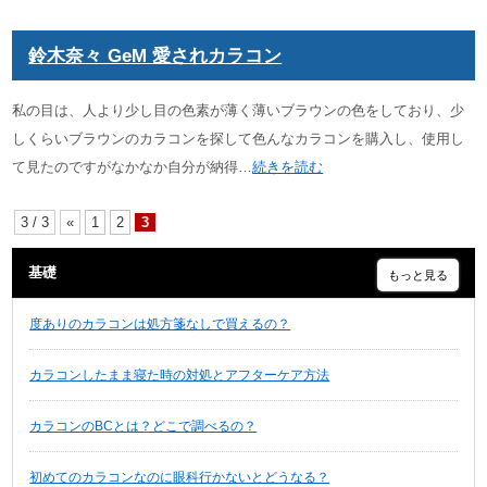
鈴木奈々 GeM 愛されカラコン
私の目は、人より少し目の色素が薄く薄いブラウンの色をしており、少
しくらいブラウンのカラコンを探して色んなカラコンを購入し、使用し
て見たのですがなかなか自分が納得…
続きを読む
3 / 3
«
1
2
3
基礎
もっと見る
度ありのカラコンは処方箋なしで買えるの？
カラコンしたまま寝た時の対処とアフターケア方法
カラコンのBCとは？どこで調べるの？
初めてのカラコンなのに眼科行かないとどうなる？