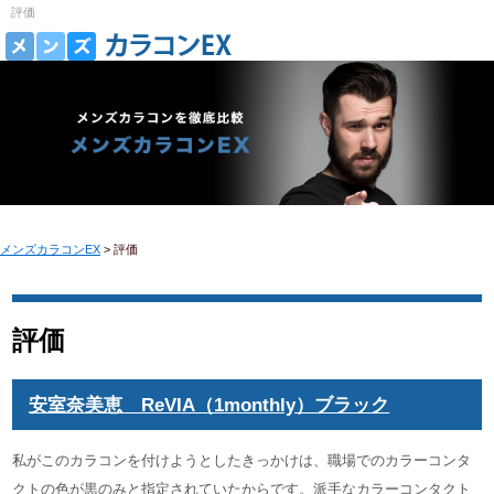
評価
メンズカラコンEX
>
評価
評価
安室奈美恵 ReVIA（1monthly）ブラック
私がこのカラコンを付けようとしたきっかけは、職場でのカラーコンタ
クトの色が黒のみと指定されていたからです。派手なカラーコンタクト